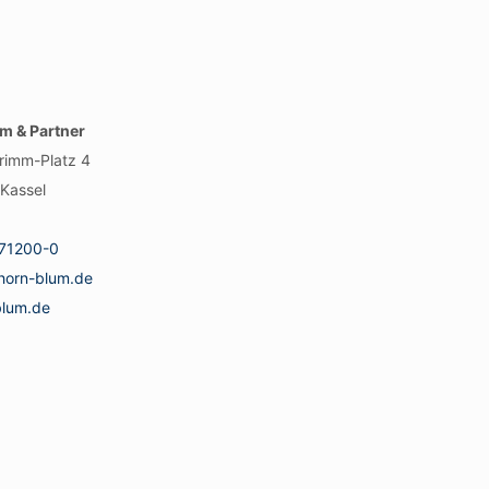
m & Partner
rimm-Platz 4
Kassel
71200-0
horn-blum.de
blum.de