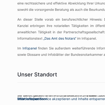
eine rechtssichere und effektive Abwicklung Ihrer Urku
sowohl die vorsorgende Beratung als auch die Beurkundu
An dieser Stelle vorab ein berufsrechtlicher Hinweis
Kanzlei erbringen ihre notariellen Tätigkeiten im öffe
anwaltlichen Tätigkeit in der Partnerschaftsgesellscha
Informationstext
„Das Amt des Notars“
im Infopanel.
Im
Infopanel
finden Sie außerdem weiterführende Infor
sowie Glossare und Infoblätter der Bundesnotarkammer 
Unser Standort
Sie sehen gerade einen Platzhalterinhalt von
. Um auf den eigentlichen Inhalt zuzugreifen, klicken Sie auf die Schaltfläche unten. B
Vimeo
Mehr Informationen
Inhalt entsperren
Erforderlichen Service akzeptieren und Inhalte entsperre