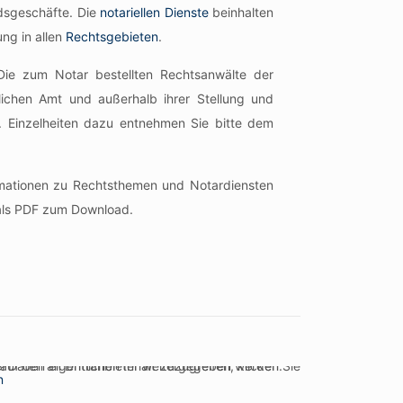
ndsgeschäfte. Die
notariellen Dienste
beinhalten
ng in allen
Rechtsgebieten
.
: Die zum Notar bestellten Rechtsanwälte der
ntlichen Amt und außerhalb ihrer Stellung und
ft. Einzelheiten dazu entnehmen Sie bitte dem
mationen zu Rechtsthemen und Notardiensten
als PDF zum Download.
itte beachten Sie, dass dabei Daten an Drittanbieter weitergegeben werden.
n