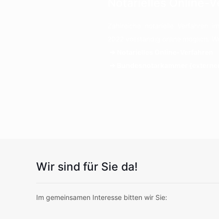
Notarielles Online-
Zahlreiche notarielle Verfahren 
2022 vollständig online möglich. We
➔ Notarielles Online-Verfahren
➔ Bundesnotarkammer (externer
Wir sind für Sie da!
Im gemeinsamen Interesse bitten wir Sie: