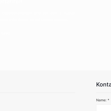
Verfahren
im Gesellschaftsrecht sind seit dem 1. August
itere Infos finden sie auf unserer Website:
 Link)
Konta
Name:
*