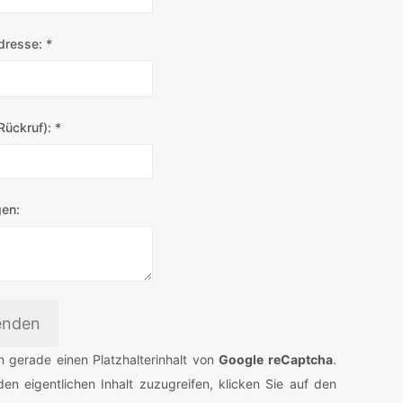
dresse:
*
(Rückruf):
*
gen:
enden
n gerade einen Platzhalterinhalt von
Google reCaptcha
.
en eigentlichen Inhalt zuzugreifen, klicken Sie auf den